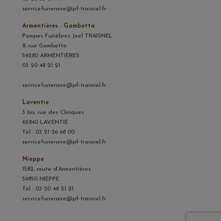
servicefuneraire@pf-traisnel.fr
Armentières - Gambetta
Pompes Funèbres Joel TRAISNEL
8, rue Gambetta
59280 ARMENTIÈRES
03 20 48 21 21
servicefuneraire@pf-traisnel.fr
Laventie
3 bis, rue des Clinques
62840 LAVENTIE
Tél : 03 21 26 68 00
servicefuneraire@pf-traisnel.fr
Nieppe
1582, route d’Armentières
59850 NIEPPE
Tél : 03 20 48 21 21
servicefuneraire@pf-traisnel.fr