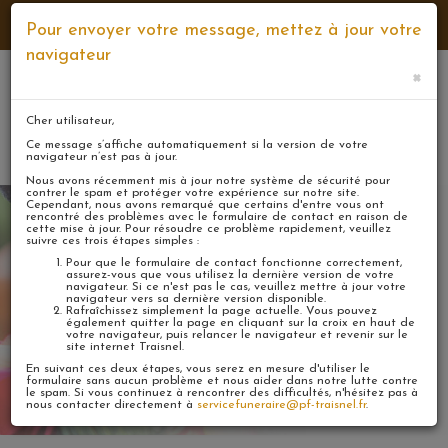
NUMÉROS D'URGENCE
NOS AGENCES
CONTACT
Pour envoyer votre message, mettez à jour votre
navigateur
×
Cher utilisateur,
Mon
MENU
espace
Ce message s’affiche automatiquement si la version de votre
navigateur n’est pas à jour.
Nous avons récemment mis à jour notre système de sécurité pour
contrer le spam et protéger votre expérience sur notre site.
Cependant, nous avons remarqué que certains d'entre vous ont
rencontré des problèmes avec le formulaire de contact en raison de
cette mise à jour. Pour résoudre ce problème rapidement, veuillez
suivre ces trois étapes simples :
Pour que le formulaire de contact fonctionne correctement,
assurez-vous que vous utilisez la dernière version de votre
Laisser un message
navigateur. Si ce n'est pas le cas, veuillez mettre à jour votre
navigateur vers sa dernière version disponible.
Rafraîchissez simplement la page actuelle. Vous pouvez
également quitter la page en cliquant sur la croix en haut de
votre navigateur, puis relancer le navigateur et revenir sur le
site internet Traisnel.
En suivant ces deux étapes, vous serez en mesure d'utiliser le
formulaire sans aucun problème et nous aider dans notre lutte contre
le spam. Si vous continuez à rencontrer des difficultés, n'hésitez pas à
nous contacter directement à
servicefuneraire@pf-traisnel.fr
.