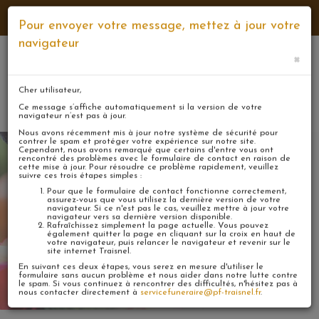
NUMÉROS D'URGENCE
NOS AGENCES
CONTACT
Pour envoyer votre message, mettez à jour votre
navigateur
×
Cher utilisateur,
Mon
MENU
espace
Ce message s’affiche automatiquement si la version de votre
navigateur n’est pas à jour.
Nous avons récemment mis à jour notre système de sécurité pour
contrer le spam et protéger votre expérience sur notre site.
Cependant, nous avons remarqué que certains d'entre vous ont
rencontré des problèmes avec le formulaire de contact en raison de
cette mise à jour. Pour résoudre ce problème rapidement, veuillez
suivre ces trois étapes simples :
Pour que le formulaire de contact fonctionne correctement,
assurez-vous que vous utilisez la dernière version de votre
Laisser un message
navigateur. Si ce n'est pas le cas, veuillez mettre à jour votre
navigateur vers sa dernière version disponible.
Rafraîchissez simplement la page actuelle. Vous pouvez
également quitter la page en cliquant sur la croix en haut de
votre navigateur, puis relancer le navigateur et revenir sur le
site internet Traisnel.
En suivant ces deux étapes, vous serez en mesure d'utiliser le
formulaire sans aucun problème et nous aider dans notre lutte contre
le spam. Si vous continuez à rencontrer des difficultés, n'hésitez pas à
nous contacter directement à
servicefuneraire@pf-traisnel.fr
.