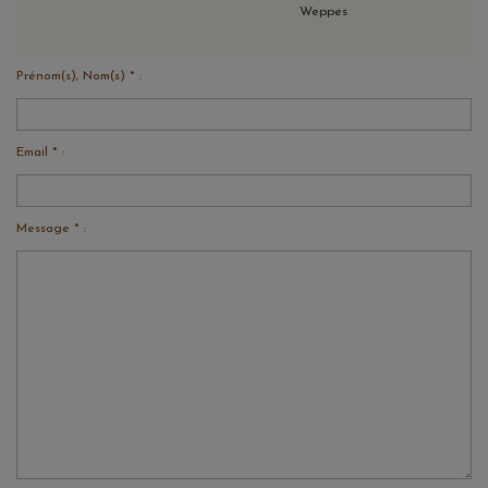
Weppes
Prénom(s), Nom(s) * :
Email * :
Message * :