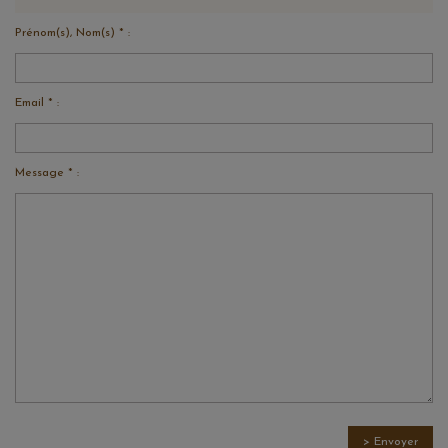
Prénom(s), Nom(s) * :
Email * :
Message * :
> Envoyer