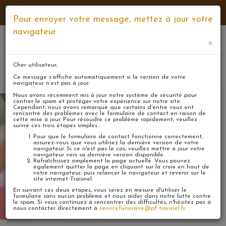
NUMÉROS D'URGENCE
NOS AGENCES
CONTACT
Pour envoyer votre message, mettez à jour votre
navigateur
×
Cher utilisateur,
Mon
MENU
espace
Ce message s’affiche automatiquement si la version de votre
navigateur n’est pas à jour.
Nous avons récemment mis à jour notre système de sécurité pour
contrer le spam et protéger votre expérience sur notre site.
Cependant, nous avons remarqué que certains d'entre vous ont
rencontré des problèmes avec le formulaire de contact en raison de
cette mise à jour. Pour résoudre ce problème rapidement, veuillez
suivre ces trois étapes simples :
Pour que le formulaire de contact fonctionne correctement,
assurez-vous que vous utilisez la dernière version de votre
Laisser un message
navigateur. Si ce n'est pas le cas, veuillez mettre à jour votre
navigateur vers sa dernière version disponible.
Rafraîchissez simplement la page actuelle. Vous pouvez
également quitter la page en cliquant sur la croix en haut de
votre navigateur, puis relancer le navigateur et revenir sur le
site internet Traisnel.
En suivant ces deux étapes, vous serez en mesure d'utiliser le
formulaire sans aucun problème et nous aider dans notre lutte contre
le spam. Si vous continuez à rencontrer des difficultés, n'hésitez pas à
nous contacter directement à
servicefuneraire@pf-traisnel.fr
.