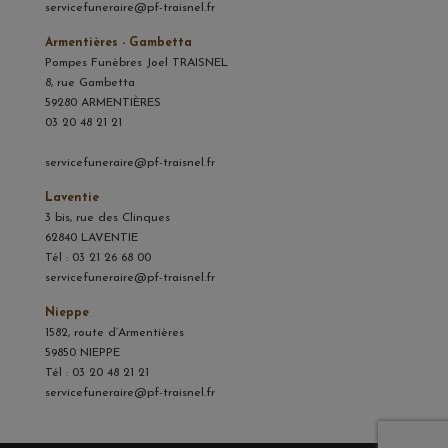
servicefuneraire@pf-traisnel.fr
Armentières - Gambetta
Pompes Funèbres Joel TRAISNEL
8, rue Gambetta
59280 ARMENTIÈRES
03 20 48 21 21
servicefuneraire@pf-traisnel.fr
Laventie
3 bis, rue des Clinques
62840 LAVENTIE
Tél : 03 21 26 68 00
servicefuneraire@pf-traisnel.fr
Nieppe
1582, route d’Armentières
59850 NIEPPE
Tél : 03 20 48 21 21
servicefuneraire@pf-traisnel.fr